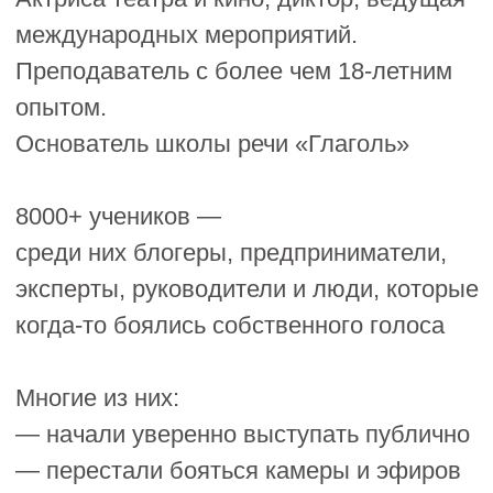
ПРИСОЕДИНЯЙТЕСЬ К
БЕСПЛАТНОМУ
ВЕБИНАРУ
«Голос, который меняет всё»
📍26 мая в 11:00 МСК
Возможно, проблема никогда не была в
том, ЧТО вы говорите
А в том, как вас считывают другие люди,
когда вы говорите
На вебинаре вы поймёте, почему голос
так сильно влияет на уверенность,
восприятие и ощущение собственной
ценности —
и получите практики, которые помогут
начать звучать спокойнее, увереннее и
убедительнее