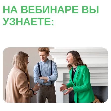
почувствовать изменения в
собственном звучании
Что меняется, когда голос
7
начинает звучать уверенно и с
внутренней опорой
Ведущая
Мария Сандлер