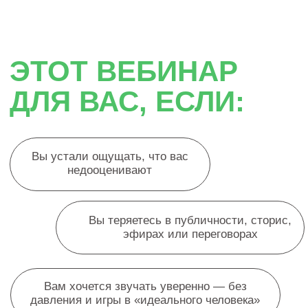
Вам хочется звучать уверенно — без
давления и игры в «идеального человека»
Вам сложно спокойно говорить в
важных разговорах
Внутри вы чувствуете себя сильнее,
чем выглядите в коммуникации
ПОЧЕМУ ТАК
ПРОИСХОДИТ?
Слова – это только 7% влияния на людей.
Остальные 93% — это то, КАК человек
звучит, держится и ощущает себя рядом с
другими.
Люди считывают: