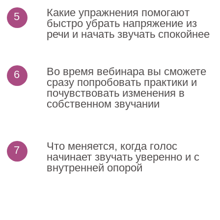
опытом.
Основатель школы речи «Глаголь»
8000+ учеников —
среди них блогеры, предприниматели,
эксперты, руководители и люди, которые
когда-то боялись собственного голоса
Многие из них:
— начали уверенно выступать публично
— перестали бояться камеры и эфиров
— выросли в карьере и доходе
— научились спокойно говорить о себе и
своих услугах
— впервые почувствовали уверенность
в собственной речи