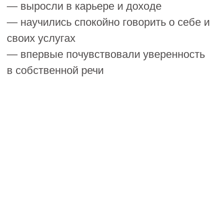
©️ Школа речи "Глаголь"
ИП Сандлер Мария Леонидовна
ОГРНИП 318784700255331
ИНН784100438892
Образовательная лицензия №Л035-
01271-78/00621594 от 18 октября 2022 г.
*Instagram - Признан экстремистской
организацией и запрещён в РФ
Политика конфиденциальности
Сведения об организации
18+