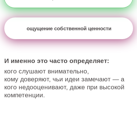
Почему даже сильные и
1
компетентные люди начинают
звучать неуверенно в важные
моменты
Как внутреннее состояние
2
отражается в голосе, речи и
восприятии вас другими людьми
Что заставляет людей терять
3
внимание аудитории, даже когда
им есть что сказать
Почему одних хочется слушать,
4
а других — нет
Какие упражнения помогают
5
быстро убрать напряжение из
речи и начать звучать спокойнее
Во время вебинара вы сможете
6
сразу попробовать практики и