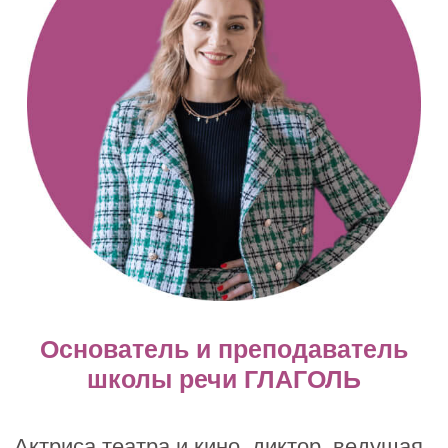
сдерживать себя в речи
— откуда появляется страх звучать
— как голос связан с
самоощущением
— почему даже сильные люди могут
теряться в коммуникации
— и что помогает постепенно
вернуть спокойствие, уверенность и
внутреннюю опору
Это первый шаг к тому, чтобы начать
звучать свободнее, не пытаясь
«казаться правильным»